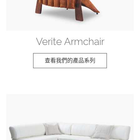
店
坐
空
墊
間。
系
統
則
Verite Armchair
決
定
每
查看我們的產品系列
件
作
品
的
舒
適
度
與
長
期
使