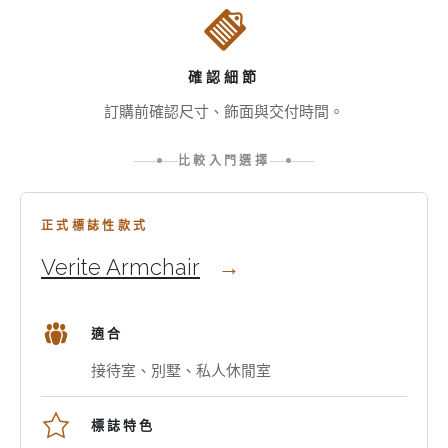
在
Armchair
這
更
如
個
偏
何
系
正
確認細節
選
列
式
訂購前確認尺寸、飾面與交付時間。
擇
中：
與
這
Verite
標
比較入門選擇
個
Armchair
誌
系
與
性，
先
列
Isle
結
從
正式標誌性款式
中
D’Palm
合
兩
的
Verite Armchair
Armchair。
Palmwood、
款
沙
對
全
成
發
於
粒
熟
與
適合
正
面
扶
扶
在
意
手
接待室、別墅、私人休閒室
手
尋
大
椅
椅
找
利
開
標誌特色
高
皮
當
始