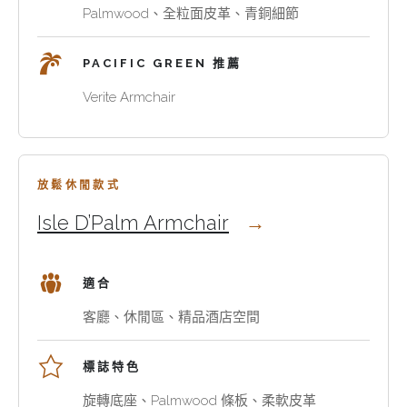
端
革
你
Palmwood、全粒面皮革、青銅細節
Verite
Palmwood
與
在
與
沙
青
為
Isle
PACIFIC GREEN 推薦
發
銅
高
D’Palm
與
細
端
Verite Armchair
對
扶
節，
住
比
適
手
適
宅
合
椅、
合
或
別
天
別
酒
放鬆休閒款式
墅
然
墅、
店
客
Isle D’Palm Armchair
皮
私
項
廳、
革、
人
目
正
手
休
比
式
適合
工
閒
較
接
細
室
雕
客廳、休閒區、精品酒店空間
待
節
與
塑
室、
和
接
感
私
標誌特色
清
待
扶
人
旋轉底座、Palmwood 條板、柔軟皮革
晰
空
手