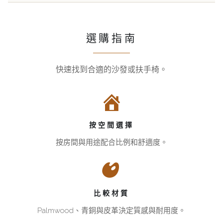
選購指南
快速找到合適的沙發或扶手椅。
先
亞
從
太
兩
區
款
熱
按空間選擇
成
銷
熟
的
按房間與用途配合比例和舒適度。
扶
Pacific
手
Green
椅
扶
開
手
比較材質
始
椅
Palmwood、青銅與皮革決定質感與耐用度。
就
Verite