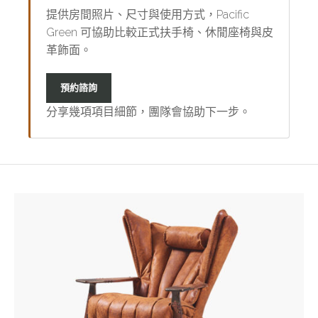
與
分
空
提供房間照片、尺寸與使用方式，Pacific
柔
類
間
Green 可協助比較正式扶手椅、休閒座椅與皮
軟
開
的
革飾面。
皮
始。
旋
革
Palmwood
轉
舒
帶
預約諮詢
Palmwood
適
來
休
分享幾項項目細節，團隊會協助下一步。
度，
可
閒
適
見
椅
合
的
客
天
廳、
然
閱
質
讀
感，
角
皮
與
革、
精
鋼
品
架
酒
與