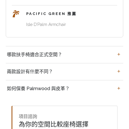
會
設
間。
椅、
所
計
Isle
皮
PACIFIC GREEN 推薦
或
識
D’Palm
革
雪
Isle D’Palm Armchair
別
Armchair
休
茄
的
則
閒
適
休
客
更
椅
合
閒
戶，
放
與
放
買
室
這
鬆，
較
哪款扶手椅適合正式空間？
鬆
家
的
兩
帶
大
客
常
高
款
旋
型
廳、
見
端
兩款設計有什麼不同？
都
轉
沙
閱
問
扶
是
底
發
讀
題
手
很
座、
時，
如何保養 Palmwood 與皮革？
角
椅
好
拋
可
與
的
光
以
精
起
Palmwood
從
品
點。
條
這
項目諮詢
酒
板
個
為你的空間比較座椅選擇
店