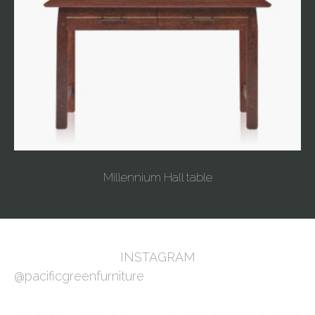
Millennium Hall table
INSTAGRAM
@pacificgreenfurniture