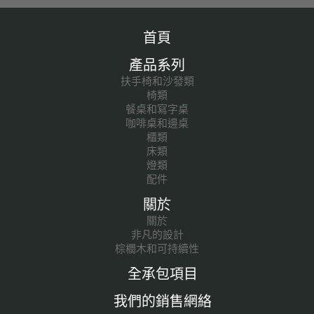
首頁
產品系列
扶手椅和沙發類
椅類
餐桌和寫字桌
咖啡桌和邊桌
櫃類
床類
燈類
配件
關於
關於
非凡的設計
棕櫚木和可持續性
全承包項目
我們的銷售網絡